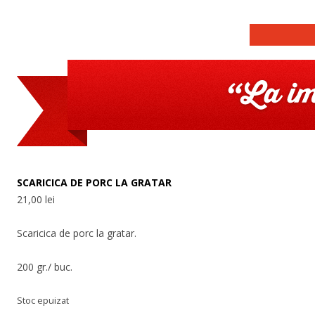
La
Restaurant
cu
Impin
autoservire
Tav
SCARICICA DE PORC LA GRATAR
21,00
lei
Scaricica de porc la gratar.
200 gr./ buc.
Stoc epuizat