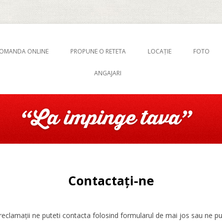
Restaurant cu autoservire
La Impinge Tava
Sari la conținut
OMANDA ONLINE
PROPUNE O RETETA
LOCAȚIE
FOTO
ANGAJARI
Contactați-ne
reclamații ne puteti contacta folosind formularul de mai jos sau ne put