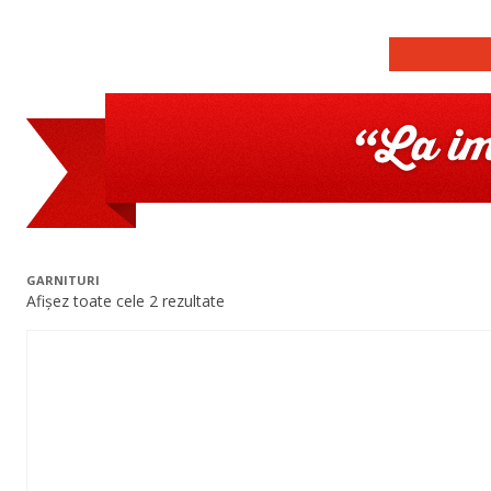
La
Restaurant
cu
Impin
autoservire
Tav
GARNITURI
Afișez toate cele 2 rezultate